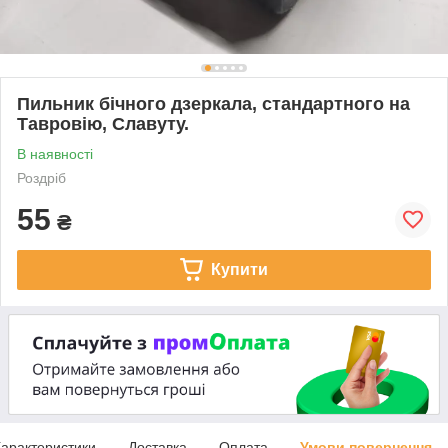
Пильник бічного дзеркала, стандартного на
Тавровію, Славуту.
В наявності
Роздріб
55
₴
Купити
арактеристики
Доставка
Оплата
Умови повернення