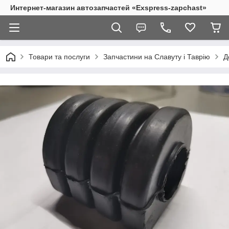
Интернет-магазин автозапчастей «Exspress-zapchast»
Товари та послуги
Запчастини на Славуту і Таврію
Д