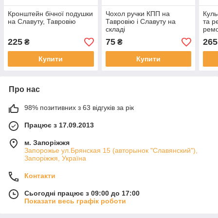
Кронштейн бічної подушки
Чохол ручки КПП на
Куль
на Славуту, Тавровію
Тавровію і Славуту на
та р
складі
ремо
Слав
225
75
265
₴
₴
Купити
Купити
Про нас
98% позитивних з 63 відгуків за рік
Працює з 17.09.2013
м. Запоріжжя
Запорожье ул.Брянская 15 (авторынок "Славянский"),
Запоріжжя, Україна
Контакти
Сьогодні працює з 09:00 до 17:00
Показати весь графік роботи