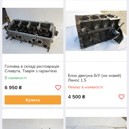
Головка в складі рестоврація
Славута, Таврія з гарантією.
Блок двигуна Б/У (не новий)
В наявності
Ланос 1,5
6 950
Немає в наявності
₴
4 500
₴
Купити