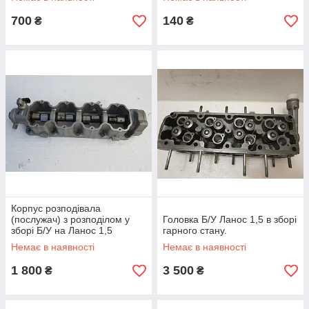
700
140
₴
₴
Корпус розподівала
(послужач) з розподілом у
Головка Б/У Ланос 1,5 в зборі
зборі Б/У на Ланос 1,5
гарного стану.
Немає в наявності
Немає в наявності
1 800
3 500
₴
₴