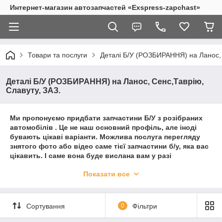
Интернет-магазин автозапчастей «Exspress-zapchast»
Товари та послуги
Деталі Б/У (РОЗБИРАННЯ) на Ланос, 
Деталі Б/У (РОЗБИРАННЯ) на Ланос, Сенс,Таврію,
Славуту, ЗАЗ.
Ми пропонуємо придбати запчастини Б/У з розібраних
автомобілів . Це не наш основний профіль, але іноді
бувають цікаві варіанти. Можлива послуга перегляду
знятого фото або відео саме тієї запчастини б/у, яка вас
цікавить. І саме вона буде вислана вам у разі
попередньої угоди про покупку цієї запчастини. Або ви
Показати все
можете приїхати і забрати її самі , якщо вам дозволяє
час. Остаточно домовленість про доставку в особистій
бесіді. Оплата після отримання післяплатою. Пересилка
за рахунок покупця.
Сортування
0
Фільтри