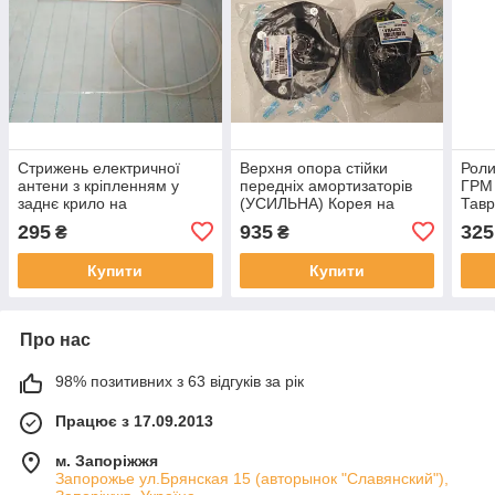
Стрижень електричної
Верхня опора стійки
Роли
антени з кріпленням у
передніх амортизаторів
ГРМ 
заднє крило на
(УСИЛЬНА) Корея на
Тавр
Lanos/Sens/Nubira DM
Lanos, Sens ціна за 1 фут
295
935
325
₴
₴
Купити
Купити
Про нас
98% позитивних з 63 відгуків за рік
Працює з 17.09.2013
м. Запоріжжя
Запорожье ул.Брянская 15 (авторынок "Славянский"),