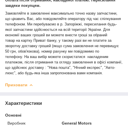
Oплата після отримання, накладеної платежі. Пересилання
завдяки покупцям.
Замовляйте в замовленні максимально точно назву запчастини,
що цікавить Вас, або повідомляйте оператору під час спілкування
телефоном. Ми перебуваємо в р. Запоріжжі, пересилання будь-
якої запчастини здійснюється на всій території України. Для
економії ваших грошей ви можете внести гроші за обраний
товар на картку Приват банку, у такому разі ви не платите за
зворотну доставку грошей (якщо сума замовлення не перевищує
50 грн, обов'язкова), номер рахунку ми повідомимо по
телефону. На ваш вибір можете скористатися накладеним
платежом, після отримання та огляду замовлення в офісі компанії,
що здійснює доставку : "Нова пошта", "Нічний експрес", "Авто-
люкс", або будь-яка інша запропонована вами компанія.
Приховати
Характеристики
Основні
Виробник
General Motors