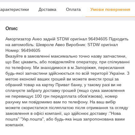
арактеристики
Доставка
Оплата
Умови повернення
Опис
Амортизатор Aveo задній STDW оригінал 96494605 Підходить
на автомобіль: Шевроле Авео Виробник: STDW оригінал
Номер: 96494605
Вказуйте в замовленні максимально точно назву запчастини,
що Вас цікавить, або повідомляйте оператору, при спілкуванні
по телефону. Ми знаходимося в м.Запоріжжя, пересилання
будь-якої запчастини здійснюється по всій території України. З
метою економії ваших грошей ви можете внести гроші за
обраний товар на картку Приват банку, у такому разі ви не
сплачуєте забрату доставку грошей (якщо сума замовлення
не перевищує 100 грн передоплата обов'язкова), номер
рахунку ми повідомимо вам по телефону. На ваш вибір
можете скористатися післяплатою після отримання та огляду
замовлення в офісі компанії, що здійснює доставку :"Нова
пошта" "Укр.пошта", або будь-яка інша запропонована вами
компанія.