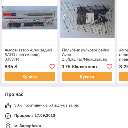
Амортизатор Aveo задній
Пильовик рульової рейки
Амор
SATO tech (масло)
Aveo
пере
33397R
1,6/Lac/Tac/Nex/Esp/Leg
прав
оригінал (пластик)
9644
835
175
3 2
₴
₴/комплект
93740595
9644
Купити
Купити
Про нас
98% позитивних з 63 відгуків за рік
Працює з 17.09.2013
м. Запоріжжя