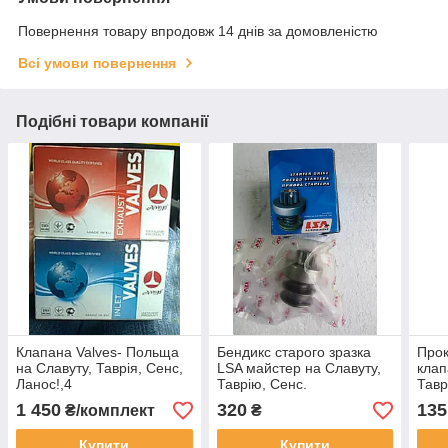
Повернення товару впродовж 14 днів за домовленістю
Всі умови повернення
Подібні товари компанії
Клапана Valves- Польща
Бендикс старого зразка
Прок
на Славуту, Таврія, Сенс,
LSA майстер на Славуту,
клап
Ланос!,4
Таврію, Сенс.
Тавр
1 450
320
135
₴/комплект
₴
Купити
Купити