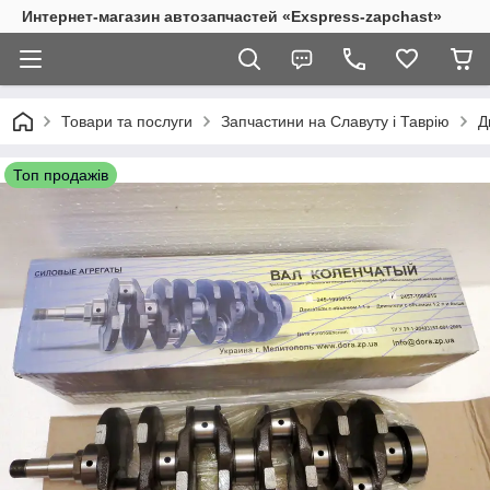
Интернет-магазин автозапчастей «Exspress-zapchast»
Товари та послуги
Запчастини на Славуту і Таврію
Д
Топ продажів