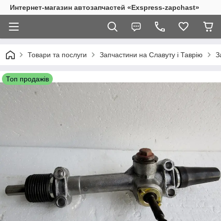
Интернет-магазин автозапчастей «Exspress-zapchast»
Товари та послуги
Запчастини на Славуту і Таврію
З
Топ продажів