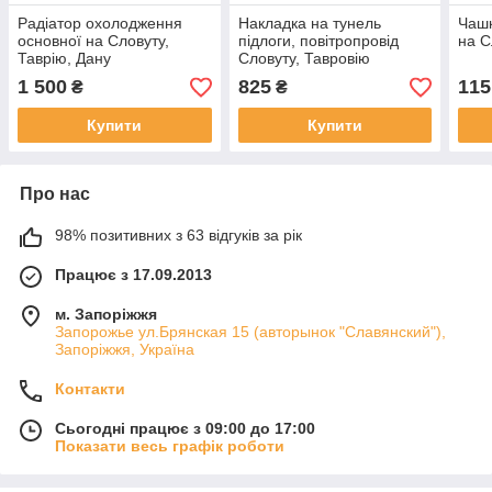
Радіатор охолодження
Накладка на тунель
Чашк
основної на Словуту,
підлоги, повітропровід
на С
Таврію, Дану
Словуту, Тавровію
1 500
825
115
₴
₴
Купити
Купити
Про нас
98% позитивних з 63 відгуків за рік
Працює з 17.09.2013
м. Запоріжжя
Запорожье ул.Брянская 15 (авторынок "Славянский"),
Запоріжжя, Україна
Контакти
Сьогодні працює з 09:00 до 17:00
Показати весь графік роботи