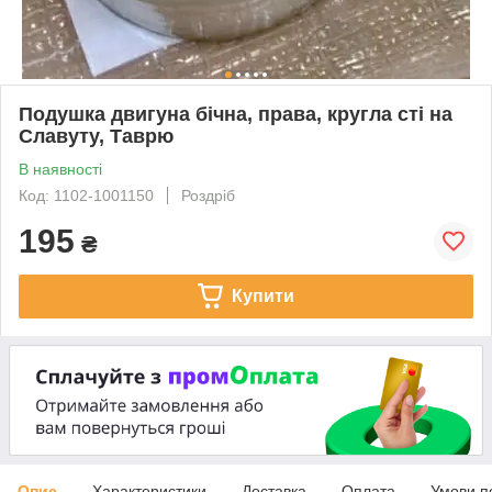
Подушка двигуна бічна, права, кругла сті на
Славуту, Таврю
В наявності
Код: 1102-1001150
Роздріб
195
₴
Купити
Опис
Характеристики
Доставка
Оплата
Умови п