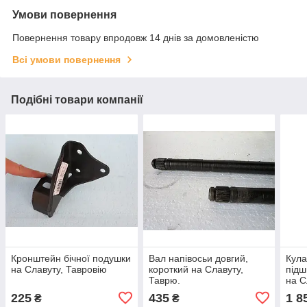
Умови повернення
Повернення товару впродовж 14 днів за домовленістю
Всі умови повернення
Подібні товари компанії
Кронштейн бічної подушки
Вал напівосьи довгий,
Кула
на Славуту, Тавровію
короткий на Славуту,
підш
Таврю.
на С
225
435
1 8
₴
₴