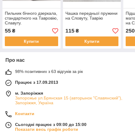
Пильник бічного дзеркала,
Чашка передньої пружини
Підш
стандартного на Тавровію,
на Словуту, Таврію
мато
Славуту.
на С
55
115
250
₴
₴
Купити
Купити
Про нас
98% позитивних з 63 відгуків за рік
Працює з 17.09.2013
м. Запоріжжя
Запорожье ул.Брянская 15 (авторынок "Славянский"),
Запоріжжя, Україна
Контакти
Сьогодні працює з 09:00 до 15:00
Показати весь графік роботи