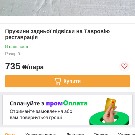
Пружини задньої підвіски на Тавровію
реставрація
В наявності
Роздріб
735
₴/пара
Купити
Опис
Характеристики
Доставка
Оплата
Умови п