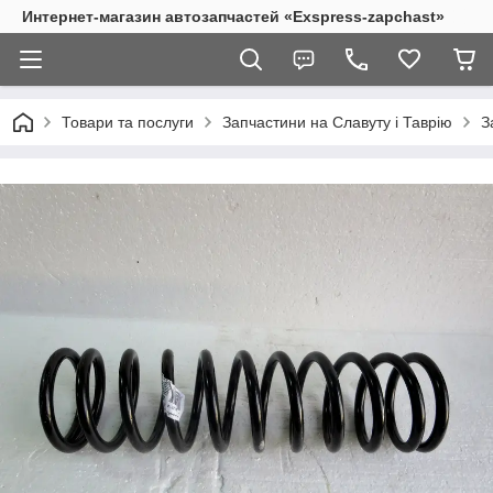
Интернет-магазин автозапчастей «Exspress-zapchast»
Товари та послуги
Запчастини на Славуту і Таврію
З