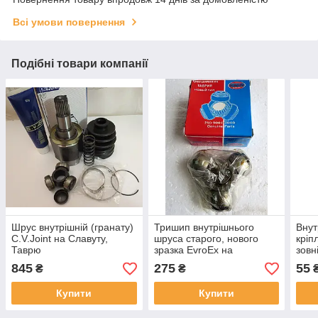
Всі умови повернення
Подібні товари компанії
Шрус внутрішній (гранату)
Тришип внутрішнього
Внут
С.V.Joint на Славуту,
шруса старого, нового
кріп
Таврю
зразка EvroEx на
зовн
Тавровію, Славуту, Сенс.
Слав
845
275
55
₴
₴
скла
Купити
Купити