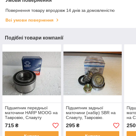
Умови повернення
Повернення товару впродовж 14 днів за домовленістю
Всі умови повернення
Подібні товари компанії
Підшипник передньої
Підшипник задньої
Підш
маточини HARP MOOG на
маточини (набір) SBR на
мато
Тавровію, Славуту
Славуту, Тавровію.
на С
715
295
250
₴
₴