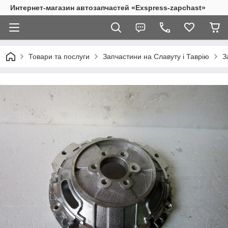
Интернет-магазин автозапчастей «Exspress-zapchast»
Товари та послуги
Запчастини на Славуту і Таврію
З