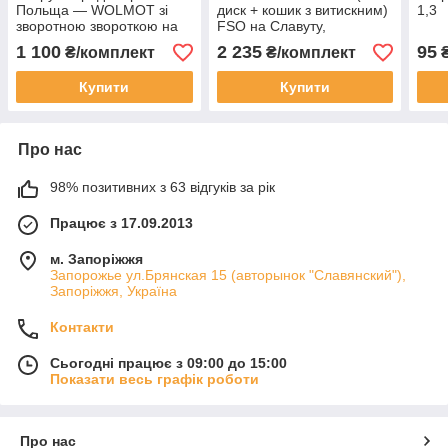
Польща — WOLMOT зі
диск + кошик з витискним)
1,3
зворотною звороткою на
FSO на Славуту,
Славуту, Таврю.
Тавровію, Сенс
1 100
2 235
95
₴/комплект
₴/комплект
Купити
Купити
Про нас
98% позитивних з 63 відгуків за рік
Працює з 17.09.2013
м. Запоріжжя
Запорожье ул.Брянская 15 (авторынок "Славянский"),
Запоріжжя, Україна
Контакти
Сьогодні працює з 09:00 до 15:00
Показати весь графік роботи
Про нас