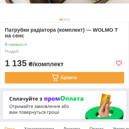
Патрубки радіатора (комплект) — WOLMO T
на сенс
В наявності
Роздріб
1 135
₴/комплект
Купити
Опис
Характеристики
Доставка
Оплата
Умови п