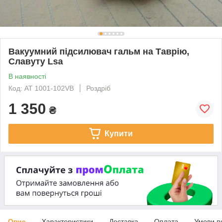
Вакуумний підсилювач гальм на Таврію,
Славуту Lsa
В наявності
Код: AT 1001-102VB
Роздріб
1 350
₴
Купити
Опис
Характеристики
Доставка
Оплата
Умови п