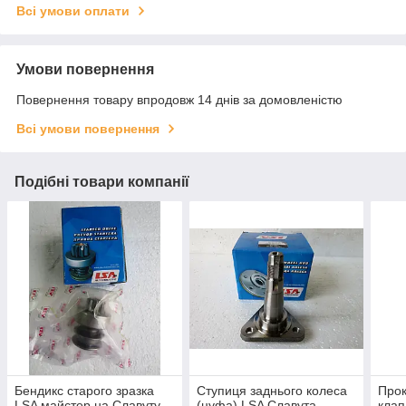
Всі умови оплати
Умови повернення
Повернення товару впродовж 14 днів за домовленістю
Всі умови повернення
Подібні товари компанії
Бендикс старого зразка
Ступиця заднього колеса
Прок
LSA майстер на Славуту,
(цуфа) LSA Славута,
клап