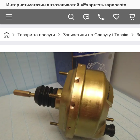
Интернет-магазин автозапчастей «Exspress-zapchast»
Товари та послуги
Запчастини на Славуту і Таврію
З