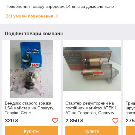
Повернення товару впродовж 14 днів за домовленістю
Всі умови повернення
Подібні товари компанії
Бендикс старого зразка
Стартер редукторний на
Триш
LSA майстер на Славуту,
постійних магнітах АТЕК і
шрус
Таврію, Сенс.
АТ на Тавровію, Славуту
зраз
Тавр
320
2 850
275
₴
₴
Купити
Купити