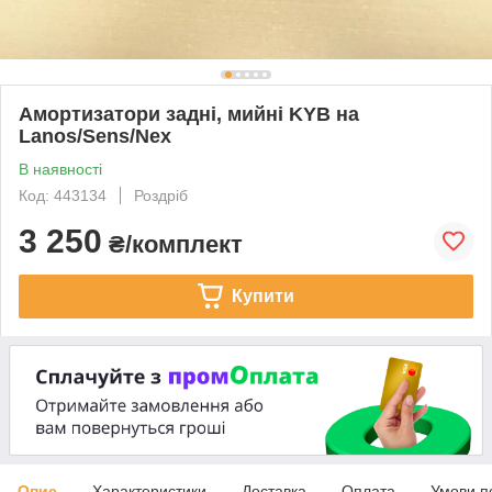
Амортизатори задні, мийні KYB на
Lanos/Sens/Nex
В наявності
Код: 443134
Роздріб
3 250
₴/комплект
Купити
Опис
Характеристики
Доставка
Оплата
Умови п