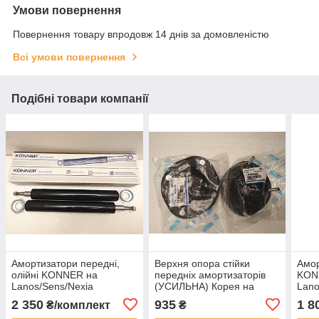
Умови повернення
Повернення товару впродовж 14 днів за домовленістю
Всі умови повернення
Подібні товари компанії
Амортизатори передні,
Верхня опора стійки
Амор
олійні KONNER на
передніх амортизаторів
KON
Lanos/Sens/Nexia
(УСИЛЬНА) Корея на
Lano
Lanos, Sens ціна за 1 фут
2 350
935
1 8
₴/комплект
₴