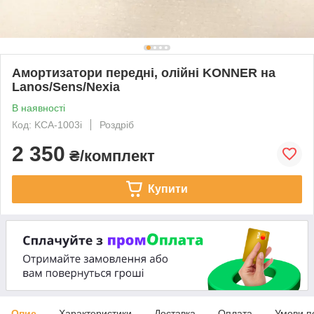
Амортизатори передні, олійні KONNER на
Lanos/Sens/Nexia
В наявності
Код: KCA-1003i
Роздріб
2 350
₴/комплект
Купити
Опис
Характеристики
Доставка
Оплата
Умови п