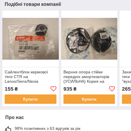
Подібні товари компанії
Сайлентблок кермової
Верхня опора стійки
Захи
тяги CTR на
передніх амортизаторів
тяги
Lanos/Sens/Nexia
(УСИЛЬНА) Корея на
"вух
Lanos, Sens ціна за 1 фут
на L
155
935
265
₴
₴
Купити
Купити
Про нас
98% позитивних з 63 відгуків за рік