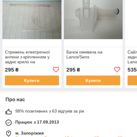
Стрижень електричної
Бачок омивача на
Cайл
антени з кріпленням у
Lanos/Sens
задн
заднє крило на
Lano
Lanos/Sens/Nubira DM
295
295
535
₴
₴
Купити
Купити
Про нас
98% позитивних з 63 відгуків за рік
Працює з 17.09.2013
м. Запоріжжя