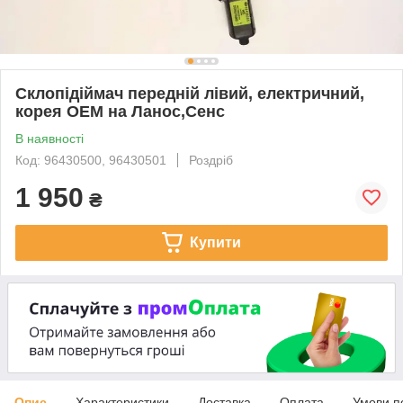
Склопідіймач передній лівий, електричний,
корея OEM на Ланос,Сенс
В наявності
Код: 96430500, 96430501
Роздріб
1 950
₴
Купити
Опис
Характеристики
Доставка
Оплата
Умови п