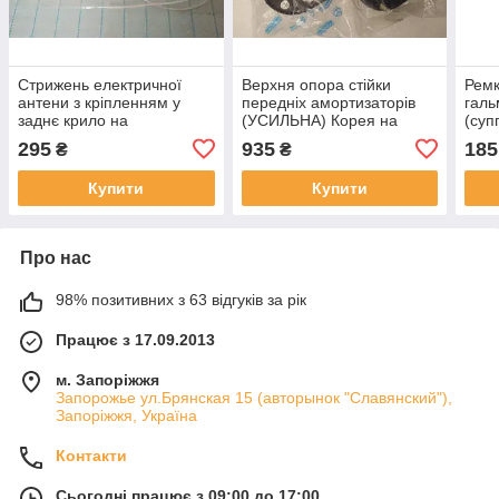
Стрижень електричної
Верхня опора стійки
Ремк
антени з кріпленням у
передніх амортизаторів
галь
заднє крило на
(УСИЛЬНА) Корея на
(суп
Lanos/Sens/Nubira DM
Lanos, Sens ціна за 1 фут
(Кор
295
935
185
₴
₴
Купити
Купити
Про нас
98% позитивних з 63 відгуків за рік
Працює з 17.09.2013
м. Запоріжжя
Запорожье ул.Брянская 15 (авторынок "Славянский"),
Запоріжжя, Україна
Контакти
Сьогодні працює з 09:00 до 17:00