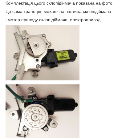
Комплектація цього склопідіймача показана на фото.
Це сама трапеція, механічна частина склопідіймача
і мотор приводу склопідіймача, електропривод.