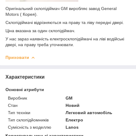
Оригінальний склопідіймач GM виробляє завод General
Motors ( Корея).
Склопідіймачі відрізняються на праву та ліву передні двері.
Ціна вказана за один склопідіймач.
У нас зараз наявність електросклопідіймачі на ліві водійські
двері, на праву треба уточнювати.
Приховати
Характеристики
Основні атрибути
Виробник
GM
Стан
Новий
Тип техніки
Легковий автомобіль
Тип склопідйомників
Електро
Сумісність з моделлю
Lanos
Користувальницькі характеристики